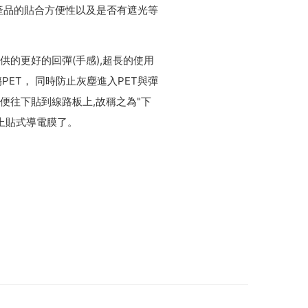
據產品的貼合方便性以及是否有遮光等
的更好的回彈(手感),超長的使用
ET， 同時防止灰塵進入PET與彈
膠,以便往下貼到線路板上,故稱之為"下
是上貼式導電膜了。