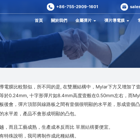
+86-755-2909-1601
sale
首頁
關於我們
金屬彈片
彈片導電膜
電膜比較類似，所不同的是, 在雙層結構中，Mylar下方又增加了壹層隔
.24mm, 十字形彈片如8.4mm高度壹般在0.50mm左右，而Myla
板後會，彈片頂部與線路板之間有壹個很明顯的水平差，形成壹個凸
的水平差，產品不會形成明顯的凸包。
越，而且工藝成熟，生產成本反而比
單層結構
要便宜。
有特殊說明，我司將制作成此種結構。