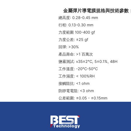
金屬彈片導電膜規格與技術參數
總高度: 0.28-0.45 mm
行程: 0.13-0.30 mm
力度範圍 100-400 gf
力度公差: ±25 gf
回彈: >30%
產品壽命: >1 百萬次
鹽霧測試: v35±2°C, 5±0.1%, 48H
工作溫度: -20°C-50°C
工作濕度: < 100%RH
接觸阻抗: <1 ohm
防靜電電阻: <3 ohm
公差範圍: ±0.05 - ±0.15mm