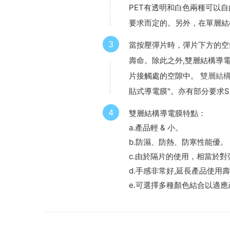
PET有透明和白色兩種可以自
要求而定的。另外，在單層結構
3
當按壓彈片時，彈片下方的空
壽命。除此之外,雙層結構導
片接觸處的空隙中。
雙層結
貼式導電膜"。亦有部分要求Sp
4
雙層結構導電膜特點：
a.產品輕 & 小。
b.防濕、防熱、防寒性能優。
c.由於隔片的使用，相當於
d.手感非常好,延長產品使用
e.可選擇多種顏色結合以適