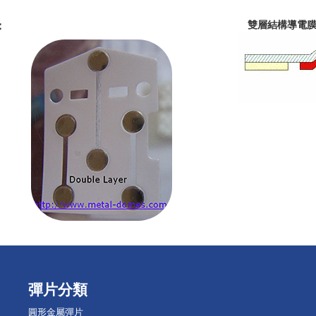
：
雙層結構導電
彈片分類
圓形金屬彈片