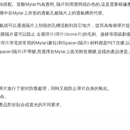
由搭配。壹般Mylar均為透明, 隔片則用透明或白色的,這是需要根
中在Mylar上所形的透氣孔被隔片上的透氣槽所代替。
氣就可以通過隔片上預留的孔槽流動到其它地方，從而為每個彈片提供
電膜隔片還可以阻止
金屬彈片(彈片/dome片)
的毛刺、披鋒等瑕疵劃傷P
構彈片導電膜
常用的Mylar(麥拉)和Spacer(隔片) 材料都是PET含
acer(隔片)不帶膠,而選擇在Mylar上面另附壹層膠,這樣的產品便
對彈片進行了密封防塵處理，同時又能防止彈片自身的氧化。
壽命。
應產品對於貼合或遮光的不同要求。