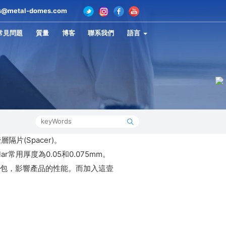
s@metal-domes.com
常見問題
質量
博客
聯系我們
語言
片(Spacer)。
r常用厚度為0.05和0.075mm。
包，影響產品的性能。而加入這壹