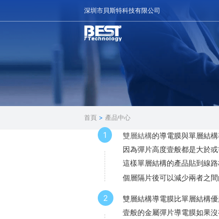
深圳市貝斯特科技有限公司
首頁
>
產品中心
1
雙層結構
的導電膜與單層結構導
因為彈片高度壹般都是大於或等於0
這樣單層結構的產品貼到線路
個層隔片後可以減少兩者之間
2
雙層結構導電膜比單層結構優
壹般的金屬彈片導電膜如果沒